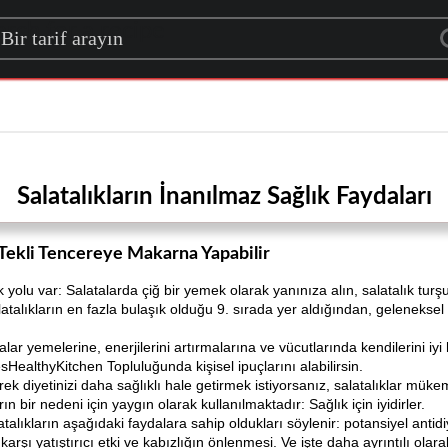
rch for a recipe
Salatalıkların İnanılmaz Sağlık Faydaları
 Tekli Tencereye Makarna Yapabilir
 yolu var: Salatalarda çiğ bir yemek olarak yanınıza alın, salatalık turş
alıkların en fazla bulaşık olduğu 9. sırada yer aldığından, geleneksel ol
lar yemelerine, enerjilerini artırmalarına ve vücutlarında kendilerini i
esHealthyKitchen Topluluğunda kişisel ipuçlarını alabilirsin.
k diyetinizi daha sağlıklı hale getirmek istiyorsanız, salatalıklar müke
ın bir nedeni için yaygın olarak kullanılmaktadır: Sağlık için iyidirler.
ıkların aşağıdaki faydalara sahip oldukları söylenir: potansiyel antidiya
 karşı yatıştırıcı etki ve kabızlığın önlenmesi. Ve işte daha ayrıntılı olara