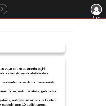
Login
usu veya sebze sularında pişirin.
arak yetiştirilen salatalıklardan
yi hissetmelerine yardım etmeye kendini
mmel bir seçimdir. Salatalık, geleneksel
betik, antioksidan aktivite, toksinlerin
k salatalıkların 10 sağlık yararı.