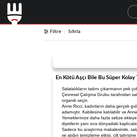
Sea
Filtre
Sıfırla
En Kötü Aşçı Bile Bu Süper Kolay
Salatalıkların tadını çıkarmanın pek çok
Çevresel Çalışma Grubu tarafından salat
organik seçin.
Anne Ricci, kadınların daha gerçek gıda
adamıştır. Kabilesine katılabilir ve Ann
Yemeklerinize daha fazla sebze ekleyere
diyetlerin yanı sıra dünyadaki kaplıcalar
Sadece bu araştırma makalesinde, salatal
ve atığın temizleme etkisi, cilt tahrişine