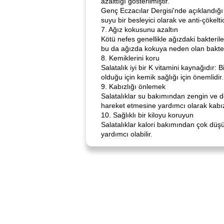
azalttığı gösterilmiştir.
Genç Eczacılar Dergisi'nde açıklandığı g
suyu bir besleyici olarak ve anti-çökeltici
7. Ağız kokusunu azaltın
Kötü nefes genellikle ağızdaki bakterile
bu da ağızda kokuya neden olan bakter
8. Kemiklerini koru
Salatalık iyi bir K vitamini kaynağıdır: B
olduğu için kemik sağlığı için önemlidir
9. Kabızlığı önlemek
Salatalıklar su bakımından zengin ve de
hareket etmesine yardımcı olarak kabız
10. Sağlıklı bir kiloyu koruyun
Salatalıklar kalori bakımından çok düşükt
yardımcı olabilir.