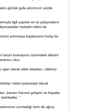
zaten günlük gıda alımınızın yüzde
ıyla ilgili yapılan en iyi çalışmaların
iyovasküler hastalık riskini de
iminizi artırmaya başlamanın kolay bir
ın beyin fonksiyonu üzerindeki etkisini
yardımcı olun.
ajan olarak etkili oldukları, cildimizi
alıklar riskini potansiyel olarak
mları, kanser hücresi gelişimi ve hayatta
belirlediler. "
salınımını sınırladığı hem de ağrıyı