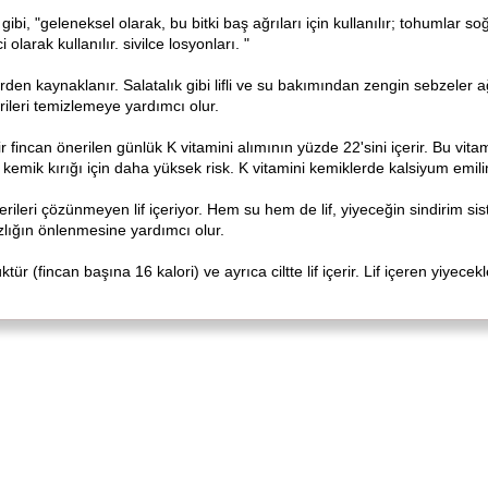
ibi, "geleneksel olarak, bu bitki baş ağrıları için kullanılır; tohumlar
 olarak kullanılır. sivilce losyonları. "
rden kaynaklanır. Salatalık gibi lifli ve su bakımından zengin sebzeler ağ
ileri temizlemeye yardımcı olur.
ir fincan önerilen günlük K vitamini alımının yüzde 22'sini içerir. Bu vitami
. kemik kırığı için daha yüksek risk. K vitamini kemiklerde kalsiyum emili
rileri çözünmeyen lif içeriyor. Hem su hem de lif, yiyeceğin sindirim s
lığın önlenmesine yardımcı olur.
ür (fincan başına 16 kalori) ve ayrıca ciltte lif içerir. Lif içeren yiyece