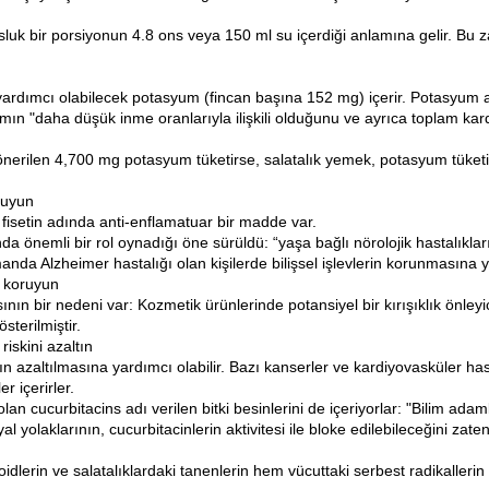
sluk bir porsiyonun 4.8 ons veya 150 ml su içerdiği anlamına gelir. Bu 
ardımcı olabilecek potasyum (fincan başına 152 mg) içerir. Potasyum alım
mın "daha düşük inme oranlarıyla ilişkili olduğunu ve ayrıca toplam kard
ı önerilen 4,700 mg potasyum tüketirse, salatalık yemek, potasyum tüket
oruyun
 fisetin adında anti-enflamatuar bir madde var.
da önemli bir rol oynadığı öne sürüldü: “yaşa bağlı nörolojik hastalıklar
anda Alzheimer hastalığı olan kişilerde bilişsel işlevlerin korunmasına 
ı koruyun
ının bir nedeni var: Kozmetik ürünlerinde potansiyel bir kırışıklık önleyici 
sterilmiştir.
riskini azaltın
ın azaltılmasına yardımcı olabilir. Bazı kanserler ve kardiyovasküler hast
r içerirler.
olan cucurbitacins adı verilen bitki besinlerini de içeriyorlar: "Bilim ada
yal yolaklarının, cucurbitacinlerin aktivitesi ile bloke edilebileceğini zaten 
dlerin ve salatalıklardaki tanenlerin hem vücuttaki serbest radikallerin 