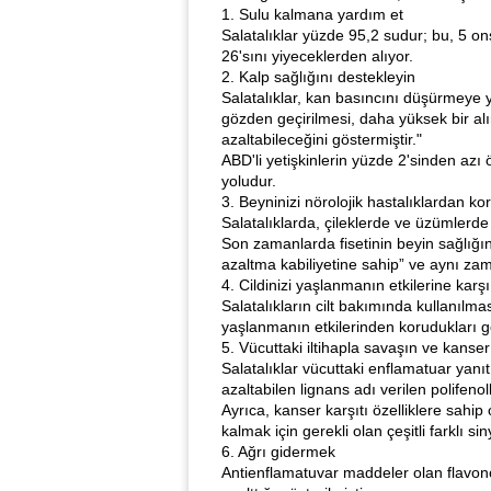
1. Sulu kalmana yardım et
Salatalıklar yüzde 95,2 sudur; bu, 5 on
26'sını yiyeceklerden alıyor.
2. Kalp sağlığını destekleyin
Salatalıklar, kan basıncını düşürmeye y
gözden geçirilmesi, daha yüksek bir alı
azaltabileceğini göstermiştir."
ABD'li yetişkinlerin yüzde 2'sinden az
yoludur.
3. Beyninizi nörolojik hastalıklardan k
Salatalıklarda, çileklerde ve üzümlerde
Son zamanlarda fisetinin beyin sağlığın
azaltma kabiliyetine sahip” ve aynı zam
4. Cildinizi yaşlanmanın etkilerine karş
Salatalıkların cilt bakımında kullanılmas
yaşlanmanın etkilerinden korudukları gö
5. Vücuttaki iltihapla savaşın ve kanser 
Salatalıklar vücuttaki enflamatuar yanıt
azaltabilen lignans adı verilen polifenolle
Ayrıca, kanser karşıtı özelliklere sahip 
kalmak için gerekli olan çeşitli farklı sin
6. Ağrı gidermek
Antienflamatuvar maddeler olan flavonoi