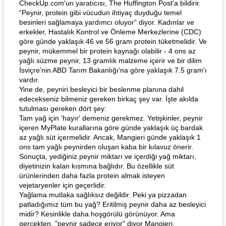
CheckUp.com'un yaratıcısı, The Huffington Post'a bildirir.
“Peynir, protein gibi vücudun ihtiyaç duyduğu temel
besinleri sağlamaya yardımcı oluyor” diyor. Kadınlar ve
erkekler, Hastalık Kontrol ve Önleme Merkezlerine (CDC)
göre günde yaklaşık 46 ve 56 gram protein tüketmelidir. Ve
peynir, mükemmel bir protein kaynağı olabilir - 4 ons az
yağlı süzme peynir, 13 gramlık malzeme içerir ve bir dilim
İsviçre'nin ABD Tarım Bakanlığı'na göre yaklaşık 7.5 gram'ı
vardır.
Yine de, peyniri besleyici bir beslenme planına dahil
edecekseniz bilmeniz gereken birkaç şey var. İşte akılda
tutulması gereken dört şey:
Tam yağ için 'hayır' demeniz gerekmez. Yetişkinler, peynir
içeren MyPlate kurallarına göre günde yaklaşık üç bardak
az yağlı süt içermelidir. Ancak, Mangieri günde yaklaşık 1
ons tam yağlı peynirden oluşan kaba bir kılavuz önerir.
Sonuçta, yediğiniz peynir miktarı ve içerdiği yağ miktarı,
diyetinizin kalan kısmına bağlıdır. Bu özellikle süt
ürünlerinden daha fazla protein almak isteyen
vejetaryenler için geçerlidir.
Yağlama mutlaka sağlıksız değildir. Peki ya pizzadan
patladığımız tüm bu yağ? Eritilmiş peynir daha az besleyici
midir? Kesinlikle daha hoşgörülü görünüyor. Ama
gerçekten, "peynir sadece eriyor" diyor Mangieri.