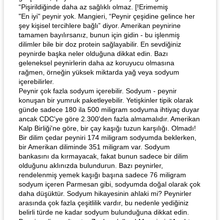
“Pişirildiğinde daha az sağlıklı olmaz. [!Erimemiş
"En iyi" peynir yok. Mangieri, “Peynir çeşidine gelince her
şey kişisel tercihlere bağlı” diyor. Amerikan peynirine
tamamen bayılırsanız, bunun için gidin - bu işlenmiş
dilimler bile bir doz protein sağlayabilir. En sevdiğiniz
peynirde başka neler olduğuna dikkat edin. Bazı
geleneksel peynirlerin daha az koruyucu olmasına
rağmen, örneğin yüksek miktarda yağ veya sodyum
içerebilirler.
Peynir çok fazla sodyum içerebilir. Sodyum - peynir
konuşan bir yumruk paketleyebilir. Yetişkinler tipik olarak
günde sadece 180 ila 500 miligram sodyuma ihtiyaç duyar
ancak CDC'ye göre 2.300'den fazla almamalıdır. Amerikan
Kalp Birliği'ne göre, bir çay kaşığı tuzun karşılığı. Olmadı!
Bir dilim çedar peyniri 174 miligram sodyumda beklerken,
bir Amerikan diliminde 351 miligram var. Sodyum
bankasını da kırmayacak, fakat bunun sadece bir dilim
olduğunu aklınızda bulundurun. Bazı peynirler,
rendelenmiş yemek kaşığı başına sadece 76 miligram
sodyum içeren Parmesan gibi, sodyumda doğal olarak çok
daha düşüktür. Sodyum hikayesinin ahlaki mi? Peynirler
arasında çok fazla çeşitlilik vardır, bu nedenle yediğiniz
belirli türde ne kadar sodyum bulunduğuna dikkat edin.