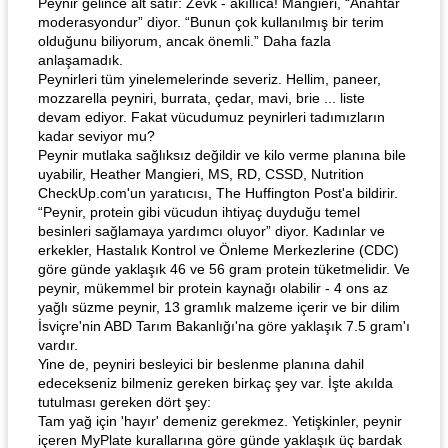
Peynir gelince alt satır: Zevk - akıllıca! Mangieri, “Anahtar
moderasyondur” diyor. “Bunun çok kullanılmış bir terim
olduğunu biliyorum, ancak önemli.” Daha fazla
anlaşamadık.
Peynirleri tüm yinelemelerinde severiz. Hellim, paneer,
mozzarella peyniri, burrata, çedar, mavi, brie ... liste
devam ediyor. Fakat vücudumuz peynirleri tadımızların
kadar seviyor mu?
Peynir mutlaka sağlıksız değildir ve kilo verme planına bile
uyabilir, Heather Mangieri, MS, RD, CSSD, Nutrition
CheckUp.com'un yaratıcısı, The Huffington Post'a bildirir.
“Peynir, protein gibi vücudun ihtiyaç duyduğu temel
besinleri sağlamaya yardımcı oluyor” diyor. Kadınlar ve
erkekler, Hastalık Kontrol ve Önleme Merkezlerine (CDC)
göre günde yaklaşık 46 ve 56 gram protein tüketmelidir. Ve
peynir, mükemmel bir protein kaynağı olabilir - 4 ons az
yağlı süzme peynir, 13 gramlık malzeme içerir ve bir dilim
İsviçre'nin ABD Tarım Bakanlığı'na göre yaklaşık 7.5 gram'ı
vardır.
Yine de, peyniri besleyici bir beslenme planına dahil
edecekseniz bilmeniz gereken birkaç şey var. İşte akılda
tutulması gereken dört şey:
Tam yağ için 'hayır' demeniz gerekmez. Yetişkinler, peynir
içeren MyPlate kurallarına göre günde yaklaşık üç bardak