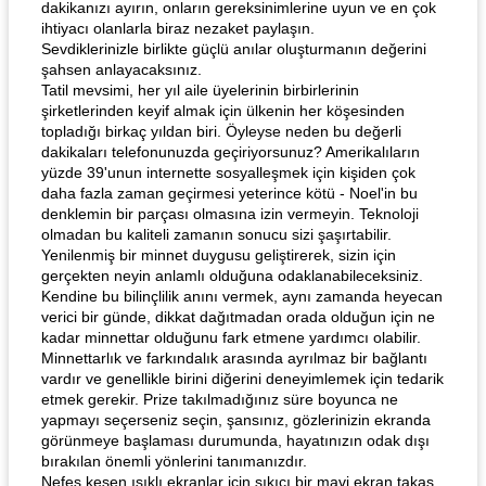
dakikanızı ayırın, onların gereksinimlerine uyun ve en çok
ihtiyacı olanlarla biraz nezaket paylaşın.
Sevdiklerinizle birlikte güçlü anılar oluşturmanın değerini
şahsen anlayacaksınız.
Tatil mevsimi, her yıl aile üyelerinin birbirlerinin
şirketlerinden keyif almak için ülkenin her köşesinden
topladığı birkaç yıldan biri. Öyleyse neden bu değerli
dakikaları telefonunuzda geçiriyorsunuz? Amerikalıların
yüzde 39'unun internette sosyalleşmek için kişiden çok
daha fazla zaman geçirmesi yeterince kötü - Noel'in bu
denklemin bir parçası olmasına izin vermeyin. Teknoloji
olmadan bu kaliteli zamanın sonucu sizi şaşırtabilir.
Yenilenmiş bir minnet duygusu geliştirerek, sizin için
gerçekten neyin anlamlı olduğuna odaklanabileceksiniz.
Kendine bu bilinçlilik anını vermek, aynı zamanda heyecan
verici bir günde, dikkat dağıtmadan orada olduğun için ne
kadar minnettar olduğunu fark etmene yardımcı olabilir.
Minnettarlık ve farkındalık arasında ayrılmaz bir bağlantı
vardır ve genellikle birini diğerini deneyimlemek için tedarik
etmek gerekir. Prize takılmadığınız süre boyunca ne
yapmayı seçerseniz seçin, şansınız, gözlerinizin ekranda
görünmeye başlaması durumunda, hayatınızın odak dışı
bırakılan önemli yönlerini tanımanızdır.
Nefes kesen ışıklı ekranlar için sıkıcı bir mavi ekran takas