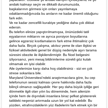
andaki kalmayı seçin ve dikkatli durumunuzda,
başkalarının görmesi için onları yayınlamaya
odaklanmadığınızda bu anıların ne kadar önemli olduğunu
fark edin.
Ve ne kadar zencefilli kurabiye yediğine daha çok dikkat
edersin.
Bu telefon elinize yapıştırılmamışsa, önünüzdeki tatil
eşyalarının miktarını ve ayrıca porsiyon boyutlarına
gelince egzersiz kısıtlamalarını fark etme ihtimaliniz çok
daha fazla. Birçok çalışma, akılsız yeme ile olan ilişkisi ve
fiziksel aktivitedeki genel bir düşüş nedeniyle aşırı tarama
süresini obezite ile ilişkilendirmiştir. Bu Noel belgesini
izliyorsanız, yeni mesaj bildirimlerine sürekli göz kulak
olmamak en iyisi olabilir.
Aile üyelerinize karşı daha hoş olabilirsiniz - sizi en çok
strese sokanlara bile.
Maryland Üniversitesi'ndeki araştırmacılara göre, bu cep
telefonunun sessiz kalması çevre hakkında daha fazla
bilinçli olmanızı sağlayabilir. Her şey daha büyük iyiliğe geri
dönmekle ilgili olan yılın bu döneminde, hem ailenizin
içinde hem de dışındaki insanlara biraz şefkat göstererek
tatildeki neşenizi artırmada uzun bir yol kat edebilir. Bu
yüzden, etrafınızdakilerin yüz ifadelerini fark etmek için bir