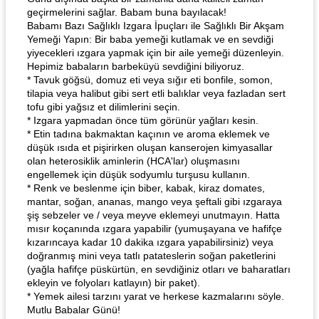
geçirmelerini sağlar. Babam buna bayılacak!
Babamı Bazı Sağlıklı Izgara İpuçları ile Sağlıklı Bir Akşam
Yemeği Yapın: Bir baba yemeği kutlamak ve en sevdiği
yiyecekleri ızgara yapmak için bir aile yemeği düzenleyin.
Hepimiz babaların barbeküyü sevdiğini biliyoruz.
* Tavuk göğsü, domuz eti veya sığır eti bonfile, somon,
tilapia veya halibut gibi sert etli balıklar veya fazladan sert
tofu gibi yağsız et dilimlerini seçin.
* Izgara yapmadan önce tüm görünür yağları kesin.
* Etin tadına bakmaktan kaçının ve aroma eklemek ve
düşük ısıda et pişirirken oluşan kanserojen kimyasallar
olan heterosiklik aminlerin (HCA'lar) oluşmasını
engellemek için düşük sodyumlu turşusu kullanın.
* Renk ve beslenme için biber, kabak, kiraz domates,
mantar, soğan, ananas, mango veya şeftali gibi ızgaraya
şiş sebzeler ve / veya meyve eklemeyi unutmayın. Hatta
mısır koçanında ızgara yapabilir (yumuşayana ve hafifçe
kızarıncaya kadar 10 dakika ızgara yapabilirsiniz) veya
doğranmış mini veya tatlı patateslerin soğan paketlerini
(yağla hafifçe püskürtün, en sevdiğiniz otları ve baharatları
ekleyin ve folyoları katlayın) bir paket).
* Yemek ailesi tarzını yarat ve herkese kazmalarını söyle.
Mutlu Babalar Günü!