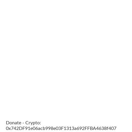
Donate - Crypto:
0x742DF91e06acb998e03F1313a692FFBA4638f407