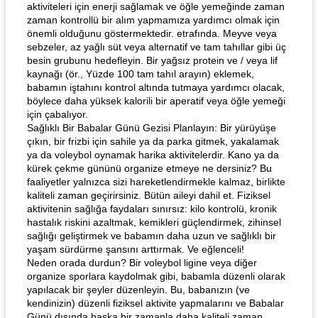
aktiviteleri için enerji sağlamak ve öğle yemeğinde zaman
zaman kontrollü bir alım yapmamıza yardımcı olmak için
önemli olduğunu göstermektedir. etrafında. Meyve veya
sebzeler, az yağlı süt veya alternatif ve tam tahıllar gibi üç
besin grubunu hedefleyin. Bir yağsız protein ve / veya lif
kaynağı (ör., Yüzde 100 tam tahıl arayın) eklemek,
babamın iştahını kontrol altında tutmaya yardımcı olacak,
böylece daha yüksek kalorili bir aperatif veya öğle yemeği
için çabalıyor.
Sağlıklı Bir Babalar Günü Gezisi Planlayın: Bir yürüyüşe
çıkın, bir frizbi için sahile ya da parka gitmek, yakalamak
ya da voleybol oynamak harika aktivitelerdir. Kano ya da
kürek çekme gününü organize etmeye ne dersiniz? Bu
faaliyetler yalnızca sizi hareketlendirmekle kalmaz, birlikte
kaliteli zaman geçirirsiniz. Bütün aileyi dahil et. Fiziksel
aktivitenin sağlığa faydaları sınırsız: kilo kontrolü, kronik
hastalık riskini azaltmak, kemikleri güçlendirmek, zihinsel
sağlığı geliştirmek ve babamın daha uzun ve sağlıklı bir
yaşam sürdürme şansını arttırmak. Ve eğlenceli!
Neden orada durdun? Bir voleybol ligine veya diğer
organize sporlara kaydolmak gibi, babamla düzenli olarak
yapılacak bir şeyler düzenleyin. Bu, babanızın (ve
kendinizin) düzenli fiziksel aktivite yapmalarını ve Babalar
Günü dışında başka bir zamanla daha kaliteli zaman