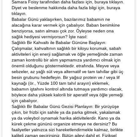
Samara Foisy tarafından daha fazlası için, buraya tıklayın.
Diyet ve beslenme hakkında daha fazla bilgi için, buraya
tıklayın.
Babalar Günü yaklaşırken, bazılarımız babamın ne
alacağına karar vermek için çabalıyor. Baban benimkine
benziyorsa, satın alması çok zor. Öyleyse neden ona
sağlık hediyesi vermiyorsun? İşte nasıl:
Sağlıklı Bir Kahvaltı ile Babalar Gününe Başlayın:
Çalışmalar, kahvaltının sağlıklı bir kiloyu korumak, sabah
aktiviteleri için enerji sağlamak ve öğle yemeğinde zaman
zaman kontrollü bir alım yapmamıza yardımcı olmak için
önemli olduğunu göstermektedir. etrafında. Meyve veya
sebzeler, az yağlı süt veya alternatif ve tam tahıllar gibi üç
besin grubunu hedefleyin. Bir yağsız protein ve / veya lif
kaynağı (ör., Yüzde 100 tam tahıl arayın) eklemek,
babamın iştahını kontrol altında tutmaya yardımcı olacak,
böylece daha yüksek kalorili bir aperatif veya öğle yemeği
için çabalıyor.
Sağlıklı Bir Babalar Günü Gezisi Planlayın: Bir yürüyüşe
çıkın, bir frizbi için sahile ya da parka gitmek, yakalamak
ya da voleybol oynamak harika aktivitelerdir. Kano ya da
kürek çekme gününü organize etmeye ne dersiniz? Bu
faaliyetler yalnızca sizi hareketlendirmekle kalmaz, birlikte
kaliteli zaman geçirirsiniz. Bütün aileyi dahil et. Fiziksel