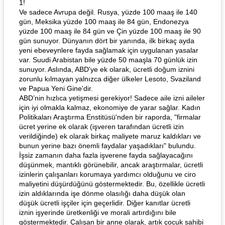
1!
Ve sadece Avrupa değil. Rusya, yüzde 100 maaş ile 140
gün, Meksika yüzde 100 maaş ile 84 gün, Endonezya
yüzde 100 maaş ile 84 gün ve Çin yüzde 100 maaş ile 90
gün sunuyor. Dünyanın dört bir yanında, ilk birkaç ayda
yeni ebeveynlere fayda sağlamak için uygulanan yasalar
var. Suudi Arabistan bile yüzde 50 maaşla 70 günlük izin
sunuyor. Aslında, ABD'ye ek olarak, ücretli doğum iznini
zorunlu kılmayan yalnızca diğer ülkeler Lesoto, Svaziland
ve Papua Yeni Gine'dir.
ABD’nin hızlıca yetişmesi gerekiyor! Sadece aile izni aileler
için iyi olmakla kalmaz, ekonomiye de yarar sağlar. Kadın
Politikaları Araştırma Enstitüsü'nden bir raporda, "firmalar
ücret yerine ek olarak (işveren tarafından ücretli izin
verildiğinde) ek olarak birkaç maliyete maruz kaldıkları ve
bunun yerine bazı önemli faydalar yaşadıkları" bulundu.
İşsiz zamanın daha fazla işverene fayda sağlayacağını
düşünmek, mantıklı görünebilir, ancak araştırmalar, ücretli
izinlerin çalışanları korumaya yardımcı olduğunu ve ciro
maliyetini düşürdüğünü göstermektedir. Bu, özellikle ücretli
izin aldıklarında işe dönme olasılığı daha düşük olan
düşük ücretli işçiler için geçerlidir. Diğer kanıtlar ücretli
iznin işyerinde üretkenliği ve morali artırdığını bile
göstermektedir. Çalışan bir anne olarak, artık çocuk sahibi