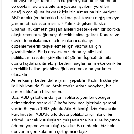
ebeveynler için ücretli izin sağlama yolunda ilk adımı attı
ve devletin ücretsiz aile izni yasası, işçilerin yerel bir
ortağın çocuğuna bakmak için izin almasına izin veriyor.
ABD analık (ve babalık) bırakma politikasını değiştirmeye
yardım etmek ister misiniz? Yalnız değilsin. Başkan
Obama, hükümetin çalışan aileleri destekleyen bir politika
oluşturmasını sağlamayı öncelik haline getirdi. Kongre ve
devlet temsilcilerinize, aile izinlerini daha iyi
düzenlemelerini teşvik etmek için yazmaları için
yazabilirsiniz. Bir iş arıyorsanız, daha iyi aile izni
politikalarına sahip şirketleri düşünün. İşgücünde aile
dostu faydalara itmek, şirketlerin sağlamanın ekonomik bir
gereklilik haline gelebileceğini anlamalarına yardımcı
olacaktır.
Amerikan şirketleri daha iyisini yapabilir. Kadın haklarıyla
ilgili bir konuda Suudi Arabistan'ın arkasındayken, bir
sorun olduğunu biliyorsunuz.
Bazı ABD şirketlerinde, yeni velilere, yeni bir çocuğun
gelmesinden sonraki 12 hafta boyunca işlerinde garanti
verilir. Bu yasa 1993 yılında Aile Hekimliği İzin Yasası ile
kurulmuştur. ABD'de aile dostu politikalar için ilerici bir
adımdı, ancak kuruluşların çalışanlarına bu süre boyunca
ödeme yapma zorunluluğu yoktur. Bu nedenle, biz hala
dünyanın geri kalanının çok gerisindeyiz.