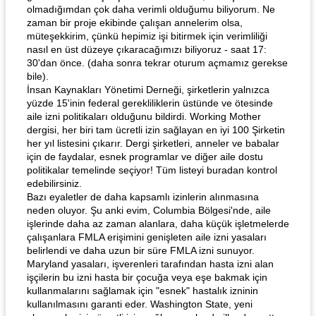
olmadığımdan çok daha verimli olduğumu biliyorum. Ne
zaman bir proje ekibinde çalışan annelerim olsa,
müteşekkirim, çünkü hepimiz işi bitirmek için verimliliği
nasıl en üst düzeye çıkaracağımızı biliyoruz - saat 17:
30'dan önce. (daha sonra tekrar oturum açmamız gerekse
bile).
İnsan Kaynakları Yönetimi Derneği, şirketlerin yalnızca
yüzde 15'inin federal gerekliliklerin üstünde ve ötesinde
aile izni politikaları olduğunu bildirdi. Working Mother
dergisi, her biri tam ücretli izin sağlayan en iyi 100 Şirketin
her yıl listesini çıkarır. Dergi şirketleri, anneler ve babalar
için de faydalar, esnek programlar ve diğer aile dostu
politikalar temelinde seçiyor! Tüm listeyi buradan kontrol
edebilirsiniz.
Bazı eyaletler de daha kapsamlı izinlerin alınmasına
neden oluyor. Şu anki evim, Columbia Bölgesi'nde, aile
işlerinde daha az zaman alanlara, daha küçük işletmelerde
çalışanlara FMLA erişimini genişleten aile izni yasaları
belirlendi ve daha uzun bir süre FMLA izni sunuyor.
Maryland yasaları, işverenleri tarafından hasta izni alan
işçilerin bu izni hasta bir çocuğa veya eşe bakmak için
kullanmalarını sağlamak için "esnek" hastalık izninin
kullanılmasını garanti eder. Washington State, yeni