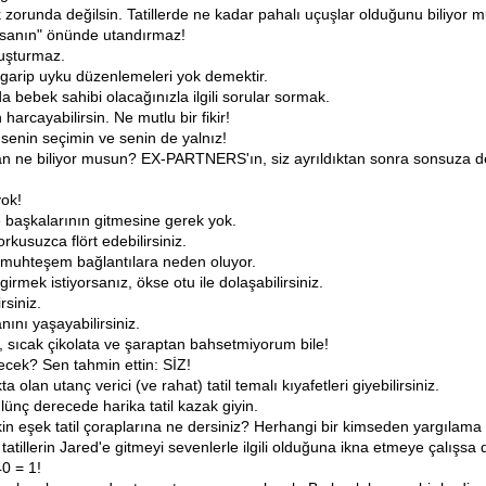
 zorunda değilsin. Tatillerde ne kadar pahalı uçuşlar olduğunu biliyor 
 insanın" önünde utandırmaz!
şuşturmaz.
e garip uyku düzenlemeleri yok demektir.
 bebek sahibi olacağınızla ilgili sorular sormak.
arcayabilirsin. Ne mutlu bir fikir!
 senin seçimin ve senin de yalnız!
lan ne biliyor musun? EX-PARTNERS'ın, siz ayrıldıktan sonra sonsuza d
yok!
e başkalarının gitmesine gerek yok.
orkusuzca flört edebilirsiniz.
lar muhteşem bağlantılara neden oluyor.
mek istiyorsanız, ökse otu ile dolaşabilirsiniz.
rsiniz.
ını yaşayabilirsiniz.
sıcak çikolata ve şaraptan bahsetmiyorum bile!
ecek? Sen tahmin ettin: SİZ!
n utanç verici (ve rahat) tatil temalı kıyafetleri giyebilirsiniz.
nç derecede harika tatil kazak giyin.
kin eşek tatil çoraplarına ne dersiniz? Herhangi bir kimseden yargılama
tillerin Jared'e gitmeyi sevenlerle ilgili olduğuna ikna etmeye çalışsa d
40 = 1!