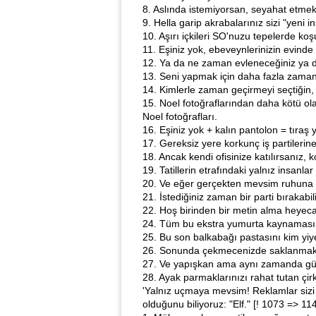
8. Aslında istemiyorsan, seyahat etmek
9. Hella garip akrabalarınız sizi "yeni
10. Aşırı içkileri SO'nuzu tepelerde ko
11. Eşiniz yok, ebeveynlerinizin evind
12. Ya da ne zaman evleneceğiniz ya da
13. Seni yapmak için daha fazla zaman h
14. Kimlerle zaman geçirmeyi seçtiğin,
15. Noel fotoğraflarından daha kötü o
Noel fotoğrafları.
16. Eşiniz yok + kalın pantolon = tıraş 
17. Gereksiz yere korkunç iş partilerin
18. Ancak kendi ofisinize katılırsanız, k
19. Tatillerin etrafındaki yalnız insan
20. Ve eğer gerçekten mevsim ruhuna gir
21. İstediğiniz zaman bir parti bırakabili
22. Hoş birinden bir metin alma heyecan
24. Tüm bu ekstra yumurta kaynaması, 
25. Bu son balkabağı pastasını kim yiy
26. Sonunda çekmecenizde saklanmakta ola
27. Ve yapışkan ama aynı zamanda gülü
28. Ayak parmaklarınızı rahat tutan çir
'Yalnız uçmaya mevsim! Reklamlar sizi ta
olduğunu biliyoruz: "Elf." [! 1073 => 11