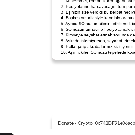
1. Mükemmel, romantik armağanı satın 
2. Hediyelerine harcayacağın tüm para
3. Eşinizin size verdiği bu berbat hediy
4. Başkasının ailesiyle kendinin aras
5. Ayrıca SO'nuzun ailesini etkilemek 
6. SO'nuzun annesine hediye almak için
7. Kimseyle seyahat etmek zorunda değ
8. Aslında istemiyorsan, seyahat etmek
9. Hella garip akrabalarınız sizi "yeni
10. Aşırı içkileri SO'nuzu tepelerde ko
Donate - Crypto: 0x742DF91e06a