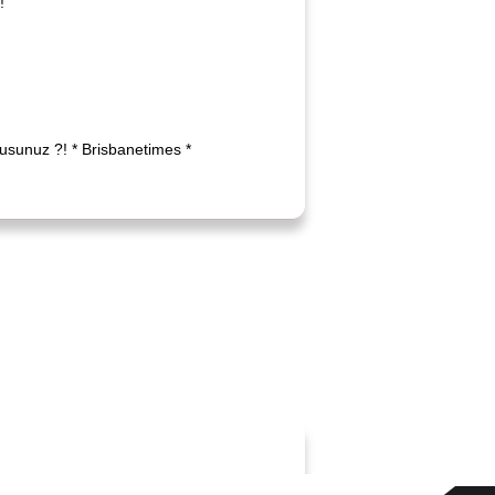
!
musunuz ?! * Brisbanetimes *