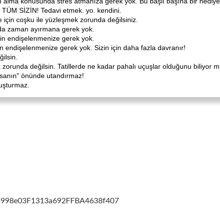
alma konusunda stres atmanıza gerek yok. Bu başlı başına bir hediye
 TÜM SİZİN! Tedavi etmek. yo. kendini.
e için coşku ile yüzleşmek zorunda değilsiniz.
ında zaman ayırmana gerek yok.
için endişelenmenize gerek yok.
 endişelenmenize gerek yok. Sizin için daha fazla davranır!
ilsin.
 zorunda değilsin. Tatillerde ne kadar pahalı uçuşlar olduğunu biliyor 
 insanın" önünde utandırmaz!
şuşturmaz.
cb998e03F1313a692FFBA4638f407