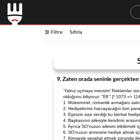
Sea
Filtre
Sıfırla
9. Zaten orada seninle gerçekten
'Yalnız uçmaya mevsim! Reklamlar sizi ta
olduğunu biliyoruz: "Elf." [! 1073 => 11
1. Mükemmel, romantik armağanı satın 
2. Hediyelerine harcayacağın tüm para
3. Eşinizin size verdiği bu berbat hediy
4. Başkasının ailesiyle kendinin aras
5. Ayrıca SO'nuzun ailesini etkilemek 
6. SO'nuzun annesine hediye almak için
7. Kimseyle seyahat etmek zorunda değ