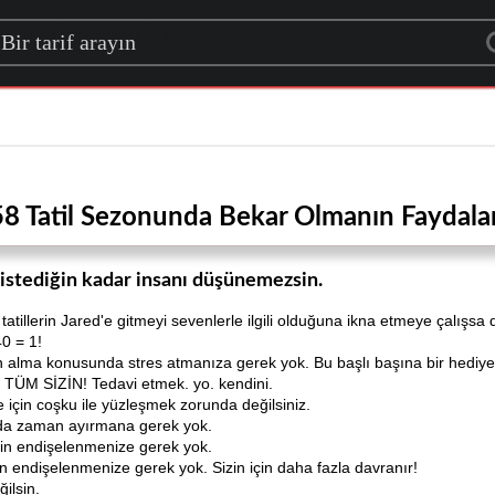
rch for a recipe
58 Tatil Sezonunda Bekar Olmanın Faydalar
 istediğin kadar insanı düşünemezsin.
tillerin Jared'e gitmeyi sevenlerle ilgili olduğuna ikna etmeye çalışsa d
40 = 1!
alma konusunda stres atmanıza gerek yok. Bu başlı başına bir hediye
 TÜM SİZİN! Tedavi etmek. yo. kendini.
e için coşku ile yüzleşmek zorunda değilsiniz.
ında zaman ayırmana gerek yok.
için endişelenmenize gerek yok.
 endişelenmenize gerek yok. Sizin için daha fazla davranır!
ilsin.