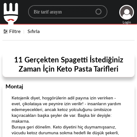
Search for a recipe
Login
Filtre
Sıfırla
11 Gerçekten Spagetti İstediğiniz
Zaman İçin Keto Pasta Tarifleri
Montaj
Ketojenik diyet, hoşgörülerin adil payına izin verirken -
evet, çikolataya ve peynire izin verilir! - insanların yardım
edemeyecekleri, ancak ketoz yolculuğunu ümitsizce
kaçıracakları başka şeyler de var. Başka bir deyişle:
makarna.
Buraya geri dönelim. Keto diyetini hiç duymamışsanız,
vücudu ketoz durumuna sokma hedefi ile düşük şekerli,