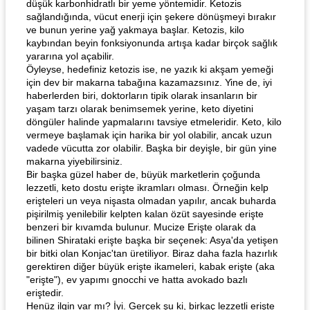
düşük karbonhidratlı bir yeme yöntemidir. Ketozis
sağlandığında, vücut enerji için şekere dönüşmeyi bırakır
ve bunun yerine yağ yakmaya başlar. Ketozis, kilo
kaybından beyin fonksiyonunda artışa kadar birçok sağlık
yararına yol açabilir.
Öyleyse, hedefiniz ketozis ise, ne yazık ki akşam yemeği
için dev bir makarna tabağına kazamazsınız. Yine de, iyi
haberlerden biri, doktorların tipik olarak insanların bir
yaşam tarzı olarak benimsemek yerine, keto diyetini
döngüler halinde yapmalarını tavsiye etmeleridir. Keto, kilo
vermeye başlamak için harika bir yol olabilir, ancak uzun
vadede vücutta zor olabilir. Başka bir deyişle, bir gün yine
makarna yiyebilirsiniz.
Bir başka güzel haber de, büyük marketlerin çoğunda
lezzetli, keto dostu erişte ikramları olması. Örneğin kelp
erişteleri un veya nişasta olmadan yapılır, ancak buharda
pişirilmiş yenilebilir kelpten kalan özüt sayesinde erişte
benzeri bir kıvamda bulunur. Mucize Erişte olarak da
bilinen Shirataki erişte başka bir seçenek: Asya'da yetişen
bir bitki olan Konjac'tan üretiliyor. Biraz daha fazla hazırlık
gerektiren diğer büyük erişte ikameleri, kabak erişte (aka
"erişte"), ev yapımı gnocchi ve hatta avokado bazlı
eriştedir.
Henüz ilgin var mı? İyi. Gerçek şu ki, birkaç lezzetli erişte