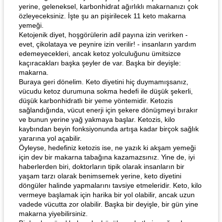
yerine, geleneksel, karbonhidrat ağırlıklı makarnanızı çok
özleyeceksiniz. İşte şu an pişirilecek 11 keto makarna
yemeği.
Ketojenik diyet, hoşgörülerin adil payına izin verirken -
evet, çikolataya ve peynire izin verilir! - insanların yardım
edemeyecekleri, ancak ketoz yolculuğunu ümitsizce
kaçıracakları başka şeyler de var. Başka bir deyişle:
makarna.
Buraya geri dönelim. Keto diyetini hiç duymamışsanız,
vücudu ketoz durumuna sokma hedefi ile düşük şekerli,
düşük karbonhidratlı bir yeme yöntemidir. Ketozis
sağlandığında, vücut enerji için şekere dönüşmeyi bırakır
ve bunun yerine yağ yakmaya başlar. Ketozis, kilo
kaybından beyin fonksiyonunda artışa kadar birçok sağlık
yararına yol açabilir.
Öyleyse, hedefiniz ketozis ise, ne yazık ki akşam yemeği
için dev bir makarna tabağına kazamazsınız. Yine de, iyi
haberlerden biri, doktorların tipik olarak insanların bir
yaşam tarzı olarak benimsemek yerine, keto diyetini
döngüler halinde yapmalarını tavsiye etmeleridir. Keto, kilo
vermeye başlamak için harika bir yol olabilir, ancak uzun
vadede vücutta zor olabilir. Başka bir deyişle, bir gün yine
makarna yiyebilirsiniz.