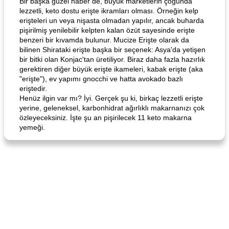
Bir başka güzel haber de, büyük marketlerin çoğunda
lezzetli, keto dostu erişte ikramları olması. Örneğin kelp
erişteleri un veya nişasta olmadan yapılır, ancak buharda
pişirilmiş yenilebilir kelpten kalan özüt sayesinde erişte
benzeri bir kıvamda bulunur. Mucize Erişte olarak da
bilinen Shirataki erişte başka bir seçenek: Asya'da yetişen
bir bitki olan Konjac'tan üretiliyor. Biraz daha fazla hazırlık
gerektiren diğer büyük erişte ikameleri, kabak erişte (aka
"erişte"), ev yapımı gnocchi ve hatta avokado bazlı
eriştedir.
Henüz ilgin var mı? İyi. Gerçek şu ki, birkaç lezzetli erişte
yerine, geleneksel, karbonhidrat ağırlıklı makarnanızı çok
özleyeceksiniz. İşte şu an pişirilecek 11 keto makarna
yemeği.