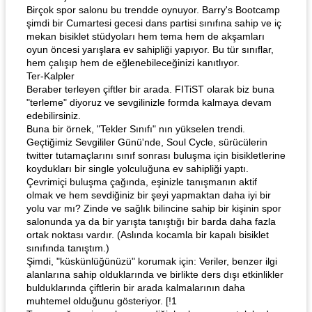
Birçok spor salonu bu trendde oynuyor. Barry's Bootcamp
şimdi bir Cumartesi gecesi dans partisi sınıfına sahip ve iç
mekan bisiklet stüdyoları hem tema hem de akşamları
oyun öncesi yarışlara ev sahipliği yapıyor. Bu tür sınıflar,
hem çalışıp hem de eğlenebileceğinizi kanıtlıyor.
Ter-Kalpler
Beraber terleyen çiftler bir arada. FITiST olarak biz buna
"terleme" diyoruz ve sevgilinizle formda kalmaya devam
edebilirsiniz.
Buna bir örnek, "Tekler Sınıfı" nın yükselen trendi.
Geçtiğimiz Sevgililer Günü'nde, Soul Cycle, sürücülerin
twitter tutamaçlarını sınıf sonrası buluşma için bisikletlerine
koydukları bir single yolculuğuna ev sahipliği yaptı.
Çevrimiçi buluşma çağında, eşinizle tanışmanın aktif
olmak ve hem sevdiğiniz bir şeyi yapmaktan daha iyi bir
yolu var mı? Zinde ve sağlık bilincine sahip bir kişinin spor
salonunda ya da bir yarışta tanıştığı bir barda daha fazla
ortak noktası vardır. (Aslında kocamla bir kapalı bisiklet
sınıfında tanıştım.)
Şimdi, "küskünlüğünüzü" korumak için: Veriler, benzer ilgi
alanlarına sahip olduklarında ve birlikte ders dışı etkinlikler
bulduklarında çiftlerin bir arada kalmalarının daha
muhtemel olduğunu gösteriyor. [!1