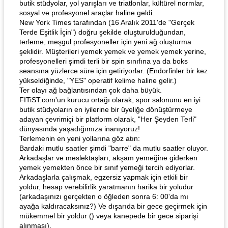
butik stüdyolar, yol yarışları ve triatlonlar, kültürel normlar,
sosyal ve profesyonel araçlar haline geldi.
New York Times tarafından (16 Aralık 2011'de "Gerçek
Terde Eşitlik İçin") doğru şekilde oluşturulduğundan,
terleme, meşgul profesyoneller için yeni ağ oluşturma
şeklidir. Müşterileri yemek yemek ve yemek yemek yerine,
profesyonelleri şimdi terli bir spin sınıfına ya da boks
seansına yüzlerce süre için getiriyorlar. (Endorfinler bir kez
yükseldiğinde, "YES" operatif kelime haline gelir.)
Ter olayı ağ bağlantısından çok daha büyük.
FITiST.com'un kurucu ortağı olarak, spor salonunu en iyi
butik stüdyoların en iyilerine bir üyeliğe dönüştürmeye
adayan çevrimiçi bir platform olarak, "Her Şeyden Terli"
dünyasında yaşadığımıza inanıyoruz!
Terlemenin en yeni yollarına göz atın:
Bardaki mutlu saatler şimdi "barre" da mutlu saatler oluyor.
Arkadaşlar ve meslektaşları, akşam yemeğine giderken
yemek yemekten önce bir sınıf yemeği tercih ediyorlar.
Arkadaşlarla çalışmak, egzersiz yapmak için etkili bir
yoldur, hesap verebilirlik yaratmanın harika bir yoludur
(arkadaşınızı gerçekten o öğleden sonra 6: 00'da mı
ayağa kaldıracaksınız?) Ve dışarıda bir gece geçirmek için
mükemmel bir yoldur () veya kanepede bir gece siparişi
alınması).