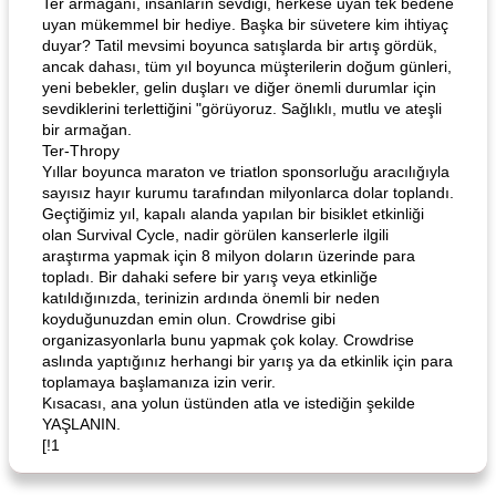
Ter armağanı, insanların sevdiği, herkese uyan tek bedene
uyan mükemmel bir hediye. Başka bir süvetere kim ihtiyaç
duyar? Tatil mevsimi boyunca satışlarda bir artış gördük,
ancak dahası, tüm yıl boyunca müşterilerin doğum günleri,
yeni bebekler, gelin duşları ve diğer önemli durumlar için
sevdiklerini terlettiğini "görüyoruz. Sağlıklı, mutlu ve ateşli
bir armağan.
Ter-Thropy
Yıllar boyunca maraton ve triatlon sponsorluğu aracılığıyla
sayısız hayır kurumu tarafından milyonlarca dolar toplandı.
Geçtiğimiz yıl, kapalı alanda yapılan bir bisiklet etkinliği
olan Survival Cycle, nadir görülen kanserlerle ilgili
araştırma yapmak için 8 milyon doların üzerinde para
topladı. Bir dahaki sefere bir yarış veya etkinliğe
katıldığınızda, terinizin ardında önemli bir neden
koyduğunuzdan emin olun. Crowdrise gibi
organizasyonlarla bunu yapmak çok kolay. Crowdrise
aslında yaptığınız herhangi bir yarış ya da etkinlik için para
toplamaya başlamanıza izin verir.
Kısacası, ana yolun üstünden atla ve istediğin şekilde
YAŞLANIN.
[!1